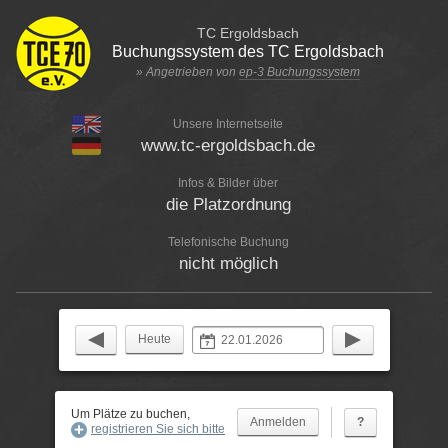
TC Ergoldsbach
Buchungssystem des TC Ergoldsbach
» Angetrieben von
ep-3 Buchungssystem
Unsere Internetseite
www.tc-ergoldsbach.de
Infos & Bilder über
die Platzordnung
Telefonische Buchung
nicht möglich
Heute
Um Plätze zu buchen,
?
registrieren Sie sich bitte