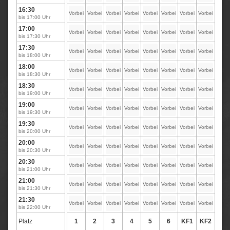
16:30
Vorbei
Vorbei
Vorbei
Vorbei
Vorbei
Vorbei
Vorbei
Vorbei
bis 17:00 Uhr
17:00
Vorbei
Vorbei
Vorbei
Vorbei
Vorbei
Vorbei
Vorbei
Vorbei
bis 17:30 Uhr
17:30
Vorbei
Vorbei
Vorbei
Vorbei
Vorbei
Vorbei
Vorbei
Vorbei
bis 18:00 Uhr
18:00
Vorbei
Vorbei
Vorbei
Vorbei
Vorbei
Vorbei
Vorbei
Vorbei
bis 18:30 Uhr
18:30
Vorbei
Vorbei
Vorbei
Vorbei
Vorbei
Vorbei
Vorbei
Vorbei
bis 19:00 Uhr
19:00
Vorbei
Vorbei
Vorbei
Vorbei
Vorbei
Vorbei
Vorbei
Vorbei
bis 19:30 Uhr
19:30
Vorbei
Vorbei
Vorbei
Vorbei
Vorbei
Vorbei
Vorbei
Vorbei
bis 20:00 Uhr
20:00
Vorbei
Vorbei
Vorbei
Vorbei
Vorbei
Vorbei
Vorbei
Vorbei
bis 20:30 Uhr
20:30
Vorbei
Vorbei
Vorbei
Vorbei
Vorbei
Vorbei
Vorbei
Vorbei
bis 21:00 Uhr
21:00
Vorbei
Vorbei
Vorbei
Vorbei
Vorbei
Vorbei
Vorbei
Vorbei
bis 21:30 Uhr
21:30
Vorbei
Vorbei
Vorbei
Vorbei
Vorbei
Vorbei
Vorbei
Vorbei
bis 22:00 Uhr
Platz
1
2
3
4
5
6
KF1
KF2